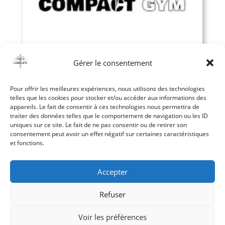
Gérer le consentement
Compact Gym et le relais de la flamme
Olympique
Pour offrir les meilleures expériences, nous utilisons des technologies
lire la suite
telles que les cookies pour stocker et/ou accéder aux informations des
appareils. Le fait de consentir à ces technologies nous permettra de
traiter des données telles que le comportement de navigation ou les ID
uniques sur ce site. Le fait de ne pas consentir ou de retirer son
consentement peut avoir un effet négatif sur certaines caractéristiques
et fonctions.
Accepter
Accueil
-
Mentions Légales
-
Politique de
Refuser
confidentialité
-
Nous contacter
Voir les préférences