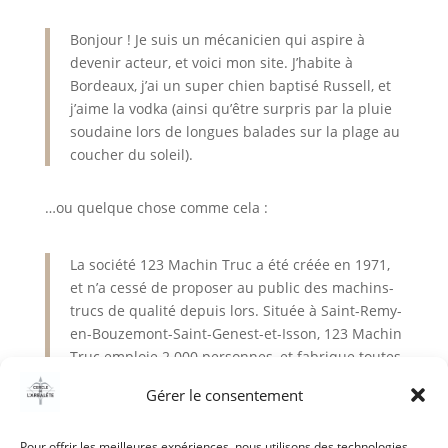
Bonjour ! Je suis un mécanicien qui aspire à
devenir acteur, et voici mon site. J’habite à
Bordeaux, j’ai un super chien baptisé Russell, et
j’aime la vodka (ainsi qu’être surpris par la pluie
soudaine lors de longues balades sur la plage au
coucher du soleil).
…ou quelque chose comme cela :
La société 123 Machin Truc a été créée en 1971,
et n’a cessé de proposer au public des machins-
trucs de qualité depuis lors. Située à Saint-Remy-
en-Bouzemont-Saint-Genest-et-Isson, 123 Machin
Truc emploie 2 000 personnes, et fabrique toutes
sortes de bidules supers pour la communauté
Gérer le consentement
bouzemontoise.
Pour offrir les meilleures expériences, nous utilisons des technologies