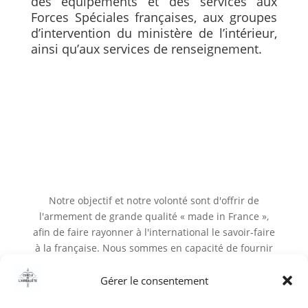
des équipements et des services aux
Forces Spéciales françaises, aux groupes
d’intervention du ministère de l’intérieur,
ainsi qu’aux services de renseignement.
Notre objectif et notre volonté sont d'offrir de
l'armement de grande qualité « made in France »,
afin de faire rayonner à l'international le savoir-faire
à la française. Nous sommes en capacité de fournir
un armement sur mesure en fonction de vos besoins
techniques et tactiques.
Gérer le consentement
https://www.vigie-defense.com/fr/