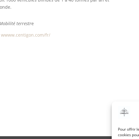
monde.
Mobilité terrestr
e
wwww.centigon.com/fr/
Pour offrir 
cookies pour