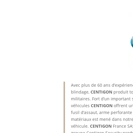
Avec plus de 60 ans d’expérienc
blindage,
CENTIGON
produit to
militaires. Fort d’un important s
véhicules
CENTIGON
offrent u
fusil d’assaut, arme perforante
matériaux est mené dans notre 
véhicule.
CENTIGON
France SAS
groupe Centigon Security produ