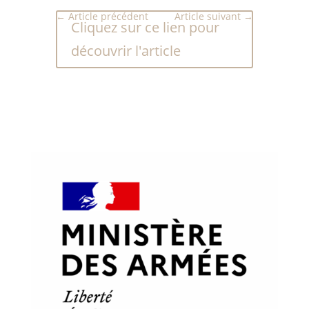
←
Article précédent
Article suivant
→
Cliquez sur ce lien pour
découvrir l'article