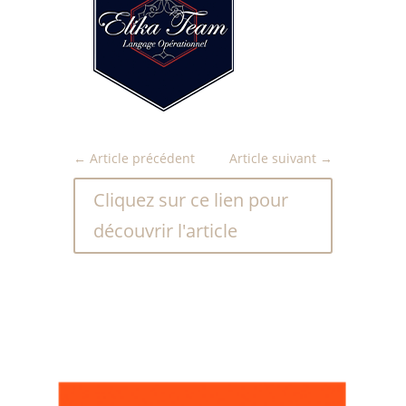
←
Article précédent
Article suivant
→
Cliquez sur ce lien pour
découvrir l'article